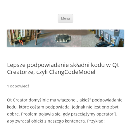
Ololuki – programowanie,
Projekty DIY z zakresu elektroniki i nie tylko.
Przejdź
konstrukcje elektroniczne i nie
Menu
do
treści
tylko
Lepsze podpowiadanie składni kodu w Qt
Creatorze, czyli ClangCodeModel
1 odpowiedź
Qt Creator domyślnie ma włączone „jakieś” podpowiadanie
kodu, które cośtam podpowiada, jednak nie jest ono zbyt
dobre. Problem pojawia się, gdy przeciążymy operator[],
aby zwracał obiekt z naszego kontenera. Przykład: