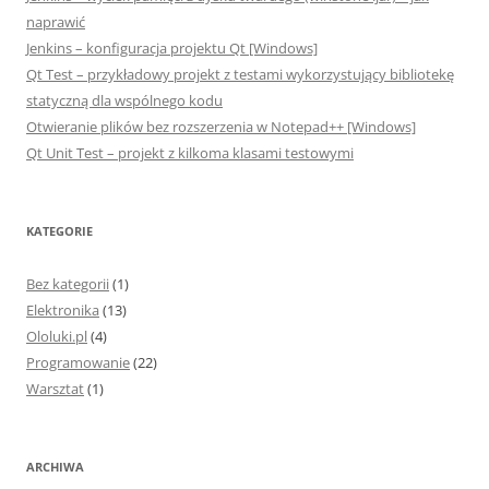
naprawić
Jenkins – konfiguracja projektu Qt [Windows]
Qt Test – przykładowy projekt z testami wykorzystujący bibliotekę
statyczną dla wspólnego kodu
Otwieranie plików bez rozszerzenia w Notepad++ [Windows]
Qt Unit Test – projekt z kilkoma klasami testowymi
KATEGORIE
Bez kategorii
(1)
Elektronika
(13)
Ololuki.pl
(4)
Programowanie
(22)
Warsztat
(1)
ARCHIWA