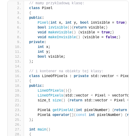
// mamy przykładową klasę:
class
 Pixel
{
public
:
Pixel
(
int
 x, 
int
 y, 
bool
 isVisible = 
true
)
 : 
x
bool
isVisible
(){
return
 visible;
}
void
makeVisible
()
{
visible = 
true
;
}
void
makeInvisible
()
{
visible = 
false
;
}
private
:
int
 x;
int
 y;
bool
 visible;
}
;
// i kontener na obiekty tej klasy:
class
 LineOfPixels : 
private
 std::vector 
<
 Pixel 
>
{
public
:
LineOfPixels
(){}
LineOfPixels
(
std::vector 
<
 Pixel 
>
 vectorToCop
    size_t 
size
()
{
return
 std::vector 
<
 Pixel 
>
 ::
    Pixel& 
getPixelAt
(
int
 pixelNumber
)
{
return
thi
    Pixel& 
operator
[](
const
int
 pixelNumber
)
{
retu
}
;
int
main
()
{