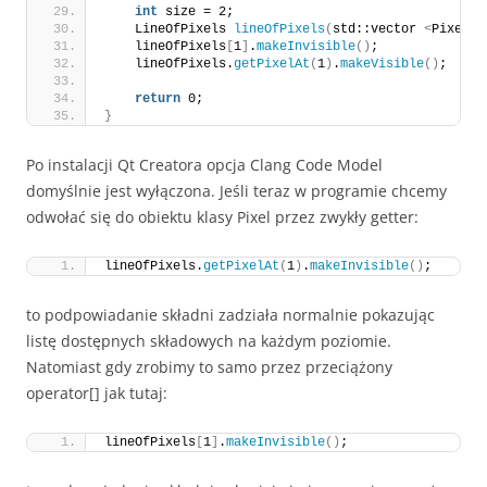
int
 size = 2;
    LineOfPixels 
lineOfPixels
(
std::vector 
<
Pixel
>(
    lineOfPixels
[
1
]
.
makeInvisible
()
;
    lineOfPixels.
getPixelAt
(
1
)
.
makeVisible
()
;
return
 0;
}
Po instalacji Qt Creatora opcja Clang Code Model
domyślnie jest wyłączona. Jeśli teraz w programie chcemy
odwołać się do obiektu klasy Pixel przez zwykły getter:
lineOfPixels.
getPixelAt
(
1
)
.
makeInvisible
()
;
to podpowiadanie składni zadziała normalnie pokazując
listę dostępnych składowych na każdym poziomie.
Natomiast gdy zrobimy to samo przez przeciążony
operator[] jak tutaj:
lineOfPixels
[
1
]
.
makeInvisible
()
;