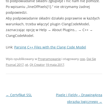
to podpowiadanie składni zgłupieje i nic nam nie pomoże.
Po wpisaniu „lineOfPixels[1].” nie otrzymamy żadnej
podpowiedzi.
Aby podpowiadanie składni działało poprawnie w każdych
warunkach, trzeba włączyć plugin ClangCodeModel,
zaznaczając opcję w Help → About Plugins… → C++ →
ClangCodeModel.
Link:
Parsing C++ Files with the Clang Code Model
Wpis opublikowany w
Programowanie
i otagowany
cpp
,
Daj Się
Poznać 2017
,
qt
,
Qt Creator
19 maja 2017
.
Nawigacja
←
Certyfikat SSL
Pixele i Fieldy – DrawingArea
wpisu
obrazka logicznego
→